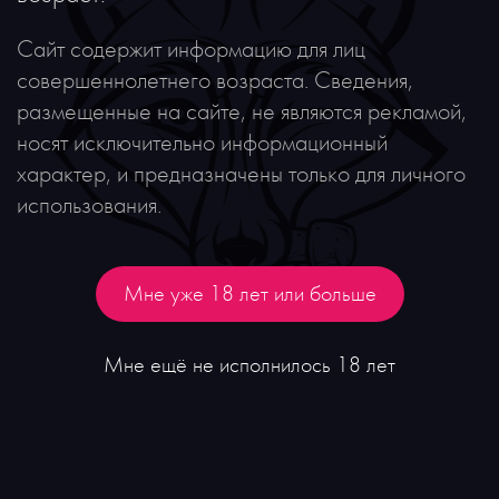
Описание
Сайт содержит информацию для лиц
совершеннолетнего возраста. Сведения,
размещенные на сайте, не являются рекламой,
«Belle Epoque» Brut входит в плеяду
носят исключительно информационный
эксклюзивных шампанских вин мира. Это
характер, и предназначены только для личного
престижное кюве — воплощение шарма
использования.
и элегантности, легкости и утонченности.
Бутылка, расписанная вручную красивыми
белыми анемонами, — творение художника
Мне уже 18 лет или больше
Эмиля Галле. Вино с утонченным
и выразительным ароматом белых цветов,
Мне ещё не исполнилось 18 лет
груши, грейпфрута, белого персика, нотами
меда и лимона. Вкус с шелковистой текстурой
и прекрасным балансом, элегантным и долгим
послевкусием с нежными фруктовыми