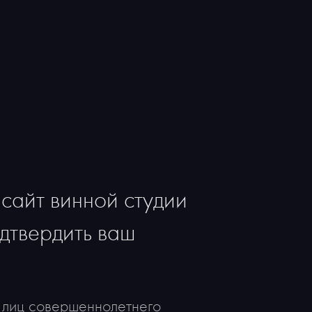
юансами лесных ягод, лакрицы
тельным, минеральным послевкусием.
ется подавать с мясом и колбасками,
 гриле, пастой с томатным соусом
 сырами.
сайт винной студии
дтвердить ваш
 лиц совершеннолетнего