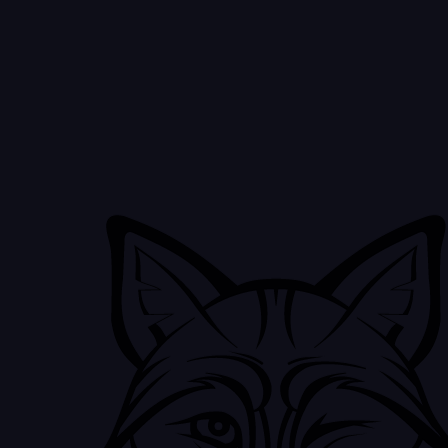
Рекомендуем
Страна
происхожден
Регион
Сорт виногр
Сахар
Цвет
Тип вина
Крепость
Объем