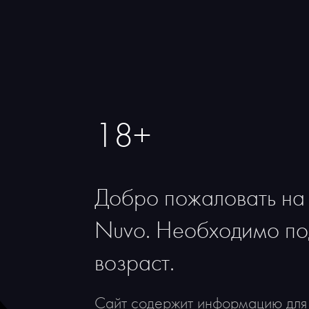
Вкус сочный с н
Новинка
и специй, с дли
Италия
Вино рекоменду
ия
запеченными на
Тоскана
и выдержанными
ада
Санджовезе
18+
Сухое
Красное
Добро пожаловать на 
Тихое
13,5%
Nuvo. Необходимо по
0,75
возраст.
Сайт содержит информацию для