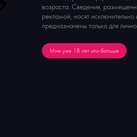
возраста. Сведения, размещенны
рекламой, носят исключительно
предназначены только для лично
Мне уже 18 лет или больше
Рекомендуем
Новинка
Вино Mazzei Ser Lapo Chianti
Classico Riserva