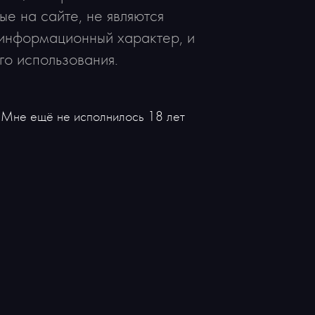
е на сайте, не являются
 информационный характер, и
го использования.
Мне ещё не исполнилось 18 лет
Рекомендуем
Новинка
Вино Poderi del Paradiso Mangiafoco