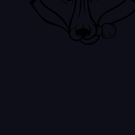
₽
6 000
Похожее
Новинка
Вино Mazzei Fonterutoli Chianti
Classico