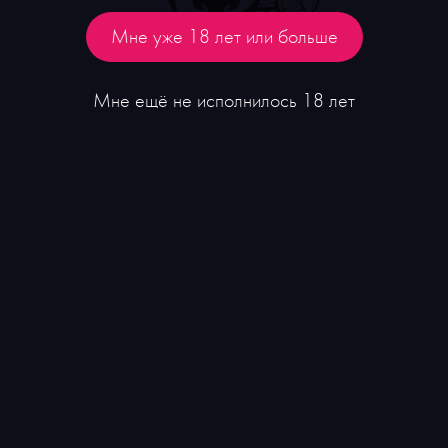
₽
6 500
Мне уже 18 лет или больше
Мне ещё не исполнилось 18 лет
Рекомендуем
Новинка
Вино Mazzei Ser Lapo Chianti Classico Riserva
₽
8 500